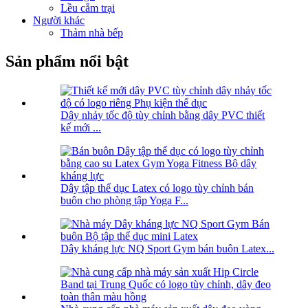
Lều cắm trại
Người khác
Thảm nhà bếp
Sản phẩm nổi bật
Dây nhảy tốc độ tùy chỉnh bằng dây PVC thiết
kế mới ...
Dây tập thể dục Latex có logo tùy chỉnh bán
buôn cho phòng tập Yoga F...
Dây kháng lực NQ Sport Gym bán buôn Latex...