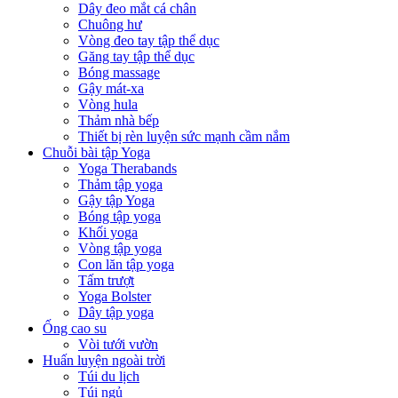
Dây đeo mắt cá chân
Chuông hư
Vòng đeo tay tập thể dục
Găng tay tập thể dục
Bóng massage
Gậy mát-xa
Vòng hula
Thảm nhà bếp
Thiết bị rèn luyện sức mạnh cầm nắm
Chuỗi bài tập Yoga
Yoga Therabands
Thảm tập yoga
Gậy tập Yoga
Bóng tập yoga
Khối yoga
Vòng tập yoga
Con lăn tập yoga
Tấm trượt
Yoga Bolster
Dây tập yoga
Ống cao su
Vòi tưới vườn
Huấn luyện ngoài trời
Túi du lịch
Túi ngủ