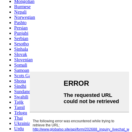
Mongolian
Burmese
Nepali
Norwegian
Pashto
Persian
Punjabi
Serbian
Sesotho
Sinhala
Slovak
Slovenian
Somali
Samoan
Scots Gaelic
Shona
Sindhi
Sundanese
Swahili
Tajik
Tamil
Telugu
Thai
Ukrainian
Urdu