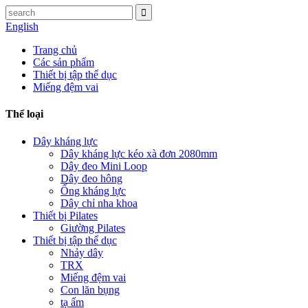
English
Trang chủ
Các sản phẩm
Thiết bị tập thể dục
Miếng đệm vai
Thể loại
Dây kháng lực
Dây kháng lực kéo xà đơn 2080mm
Dây đeo Mini Loop
Dây đeo hông
Ống kháng lực
Dây chỉ nha khoa
Thiết bị Pilates
Giường Pilates
Thiết bị tập thể dục
Nhảy dây
TRX
Miếng đệm vai
Con lăn bụng
tạ ấm