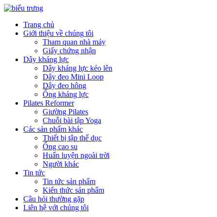
Trang chủ
Giới thiệu về chúng tôi
Tham quan nhà máy
Giấy chứng nhận
Dây kháng lực
Dây kháng lực kéo lên
Dây đeo Mini Loop
Dây đeo hông
Ống kháng lực
Pilates Reformer
Giường Pilates
Chuỗi bài tập Yoga
Các sản phẩm khác
Thiết bị tập thể dục
Ống cao su
Huấn luyện ngoài trời
Người khác
Tin tức
Tin tức sản phẩm
Kiến thức sản phẩm
Câu hỏi thường gặp
Liên hệ với chúng tôi