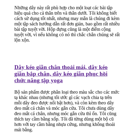
Những dây này rất phù hợp cho một loạt các bài tập
hiệu quả cho cả thân trên và thân dưới. Tôi không biết
cách sử dụng tốt nhất, nhưng may mắn là chúng đi kèm
một tập sách hướng dẫn rất đơn giản, bao gồm rất nhiều
bài tập tuyệt vời. Hộp đựng cũng là một điểm cộng
tuyệt vời, vì nếu không có nó thì chắc chắn chúng sẽ rất
lộn xộn.
Dây kéo giãn chân thoải mái, dây kéo
giãn bắp chân, dây kéo giãn phục hồi
chức năng tập yoga
Bộ sản phẩm được phân loại theo màu sắc cho các mức
tạ khác nhau (nhưng tôi ước gì các vạch chia tạ trên
mỗi dây đeo được nổi bật hơn), và còn kèm theo dây
đeo mắt cá chân và móc gắn cửa. Tôi chưa dùng dây
đeo mắt cá chân, nhưng móc gắn cửa thì ổn. Tôi cũng
thích tay cầm bằng xốp. Tôi đã từng dùng một bộ cũ
hơn với tay cầm bằng nhựa cứng, nhưng không thoải
mái bằng.