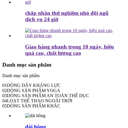
chấp nhận thử nghiệm nhỏ đội ngũ
dịch vụ 24 giờ
Giao hàng nhanh trong 10 ngày, hiệu
quả cao, chất lượng cao
Danh mục sản phẩm
Danh mục sản phẩm
01
DÒNG DÂY KHÁNG LỰC
02
DÒNG SẢN PHẨM YOGA
03
DÒNG SẢN PHẨM AN TOÀN THỂ DỤC
04
LOẠT THỂ THAO NGOÀI TRỜI
05
DÒNG SẢN PHẨM KHÁC
dải hông