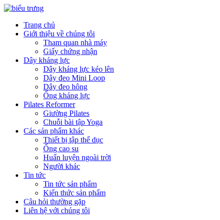
Trang chủ
Giới thiệu về chúng tôi
Tham quan nhà máy
Giấy chứng nhận
Dây kháng lực
Dây kháng lực kéo lên
Dây đeo Mini Loop
Dây đeo hông
Ống kháng lực
Pilates Reformer
Giường Pilates
Chuỗi bài tập Yoga
Các sản phẩm khác
Thiết bị tập thể dục
Ống cao su
Huấn luyện ngoài trời
Người khác
Tin tức
Tin tức sản phẩm
Kiến thức sản phẩm
Câu hỏi thường gặp
Liên hệ với chúng tôi