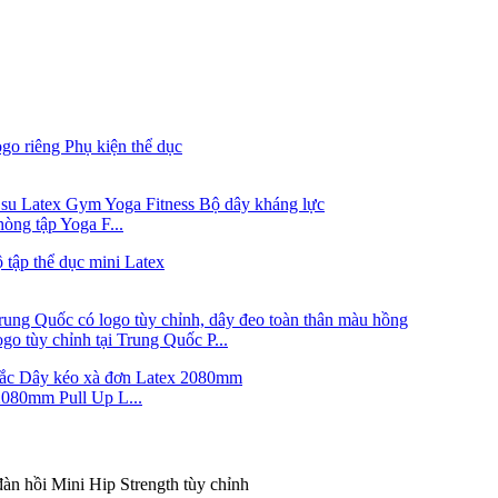
òng tập Yoga F...
o tùy chỉnh tại Trung Quốc P...
2080mm Pull Up L...