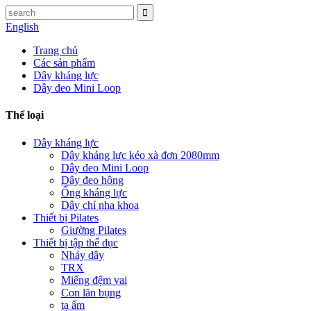
English
Trang chủ
Các sản phẩm
Dây kháng lực
Dây đeo Mini Loop
Thể loại
Dây kháng lực
Dây kháng lực kéo xà đơn 2080mm
Dây đeo Mini Loop
Dây đeo hông
Ống kháng lực
Dây chỉ nha khoa
Thiết bị Pilates
Giường Pilates
Thiết bị tập thể dục
Nhảy dây
TRX
Miếng đệm vai
Con lăn bụng
tạ ấm