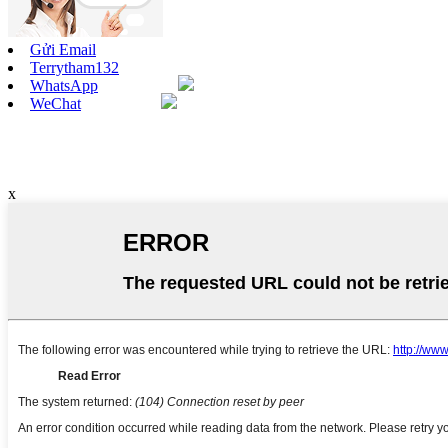
Gửi Email
Terrytham132
WhatsApp
WeChat
x