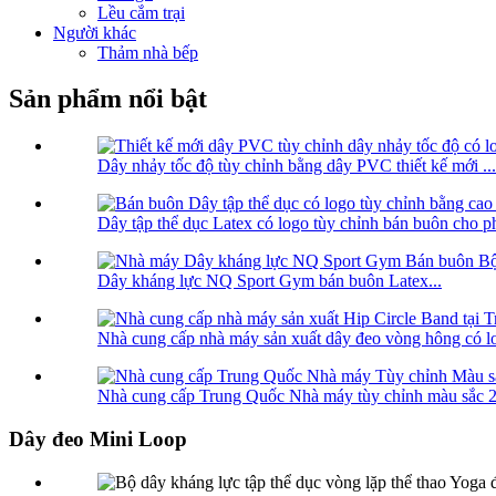
Lều cắm trại
Người khác
Thảm nhà bếp
Sản phẩm nổi bật
Dây nhảy tốc độ tùy chỉnh bằng dây PVC thiết kế mới ...
Dây tập thể dục Latex có logo tùy chỉnh bán buôn cho ph
Dây kháng lực NQ Sport Gym bán buôn Latex...
Nhà cung cấp nhà máy sản xuất dây đeo vòng hông có log
Nhà cung cấp Trung Quốc Nhà máy tùy chỉnh màu sắc 
Dây đeo Mini Loop