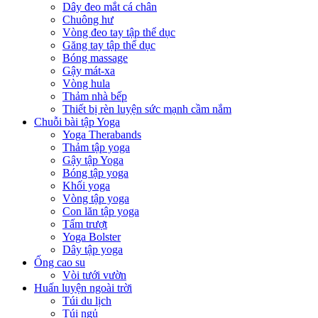
Dây đeo mắt cá chân
Chuông hư
Vòng đeo tay tập thể dục
Găng tay tập thể dục
Bóng massage
Gậy mát-xa
Vòng hula
Thảm nhà bếp
Thiết bị rèn luyện sức mạnh cầm nắm
Chuỗi bài tập Yoga
Yoga Therabands
Thảm tập yoga
Gậy tập Yoga
Bóng tập yoga
Khối yoga
Vòng tập yoga
Con lăn tập yoga
Tấm trượt
Yoga Bolster
Dây tập yoga
Ống cao su
Vòi tưới vườn
Huấn luyện ngoài trời
Túi du lịch
Túi ngủ