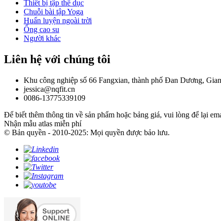
Thiết bị tập thể dục
Chuỗi bài tập Yoga
Huấn luyện ngoài trời
Ống cao su
Người khác
Liên hệ với chúng tôi
Khu công nghiệp số 66 Fangxian, thành phố Đan Dương, Gia
jessica@nqfit.cn
0086-13775339109
Để biết thêm thông tin về sản phẩm hoặc bảng giá, vui lòng để lại ema
Nhận mẫu atlas miễn phí
© Bản quyền - 2010-2025: Mọi quyền được bảo lưu.