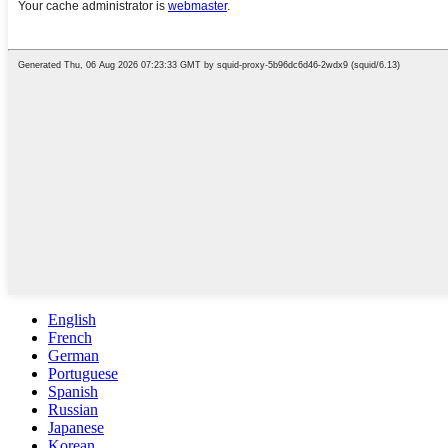
English
French
German
Portuguese
Spanish
Russian
Japanese
Korean