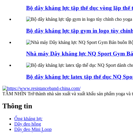
Bộ dây kháng lực tập thể dục vòng lặp thể 
Bộ dây kháng lực tập gym in logo tùy chỉn
Nhà máy Dây kháng lực NQ Sport Gym Bán
Bộ dây kháng lực latex tập thể dục NQ Spo
TẦM NHÌN Trở thành nhà sản xuất và xuất khẩu sản phẩm yoga và th
Thông tin
Ống kháng lực
Dây đeo hông
Dây đeo Mini Loop