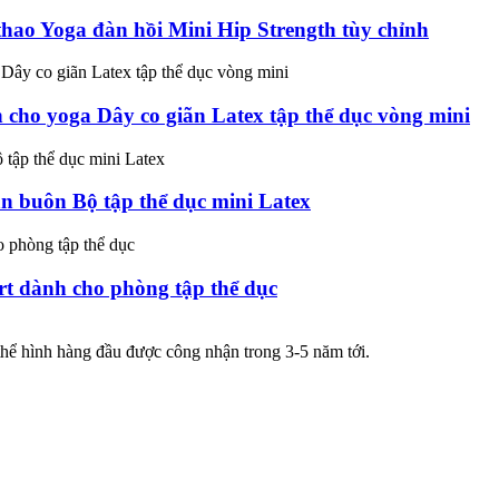
thao Yoga đàn hồi Mini Hip Strength tùy chỉnh
h cho yoga Dây co giãn Latex tập thể dục vòng mini
 buôn Bộ tập thể dục mini Latex
rt dành cho phòng tập thể dục
ể hình hàng đầu được công nhận trong 3-5 năm tới.